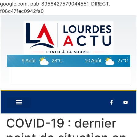
google.com, pub-8956427579044551, DIRECT,
f08c47fec0942fa0
9 Août
28°C
10 Août
27°C
COVID-19 : dernier