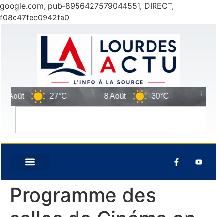
google.com, pub-8956427579044551, DIRECT,
f08c47fec0942fa0
 Août
27°C
8 Août
30°C
9 Ao
Programme des