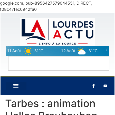
google.com, pub-8956427579044551, DIRECT,
f08c47fec0942fa0
11 Août
31°C
12 Août
31°C
1
Tarbes : animation