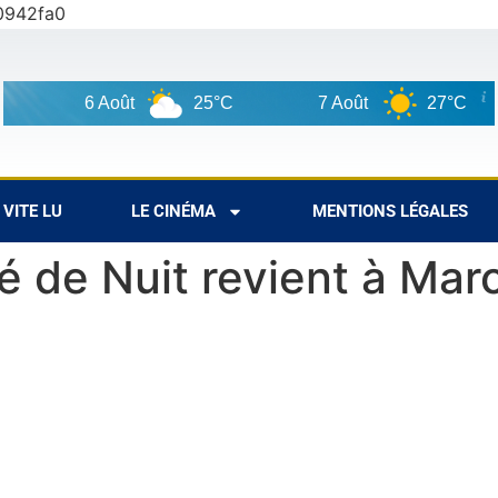
0942fa0
6 Août
25°C
7 Août
27°C
VITE LU
LE CINÉMA
MENTIONS LÉGALES
é de Nuit revient à Mar