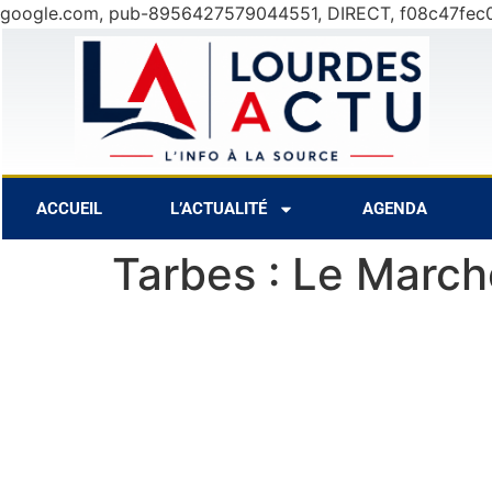
google.com, pub-8956427579044551, DIRECT, f08c47fec
C
11 Août
33°C
12 Août
28°C
ACCUEIL
L’ACTUALITÉ
AGENDA
Tarbes : Le March