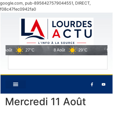
google.com, pub-8956427579044551, DIRECT,
f08c47fec0942fa0
Août
27°C
8 Août
29°C
9 Août
Mercredi 11 Août