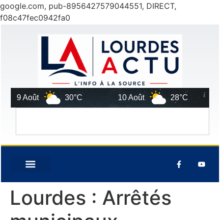
google.com, pub-8956427579044551, DIRECT,
f08c47fec0942fa0
9 Août
30°C
10 Août
28°C
1
Lourdes : Arrêtés