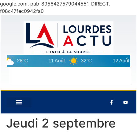
google.com, pub-8956427579044551, DIRECT,
f08c47fec0942fa0
28°C
11 Août
32°C
12 Août
Jeudi 2 septembre