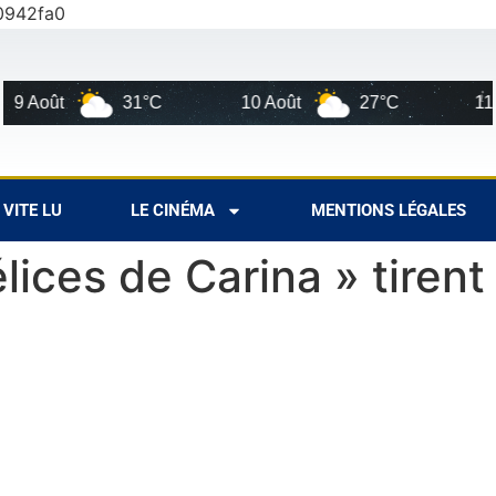
0942fa0
oût
31°C
10 Août
27°C
11 Août
VITE LU
LE CINÉMA
MENTIONS LÉGALES
lices de Carina » tirent