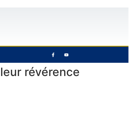
32°C
12 Août
30°C
13 Août
 leur révérence