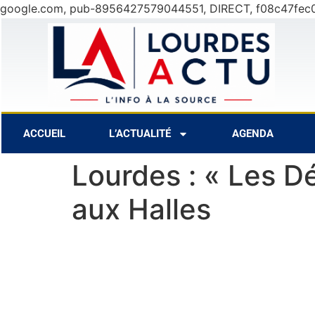
google.com, pub-8956427579044551, DIRECT, f08c47fec
7 Août
28°C
8 Août
30°C
9 A
ACCUEIL
L’ACTUALITÉ
AGENDA
Lourdes : « Les Dé
aux Halles