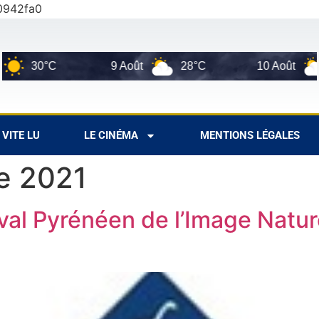
0942fa0
9 Août
28°C
10 Août
27°C
VITE LU
LE CINÉMA
MENTIONS LÉGALES
e 2021
val Pyrénéen de l’Image Natur