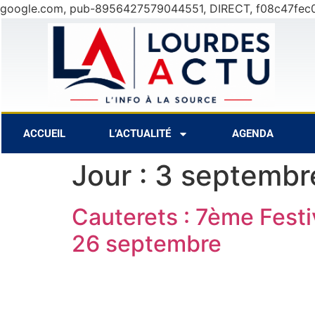
google.com, pub-8956427579044551, DIRECT, f08c47fec
7 Août
27°C
8 Août
30°C
ACCUEIL
L’ACTUALITÉ
AGENDA
Jour :
3 septembr
Cauterets : 7ème Festi
26 septembre