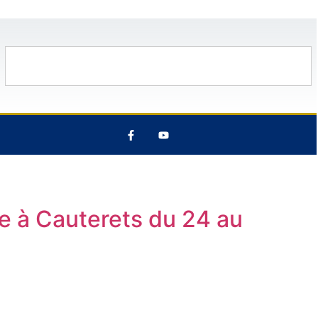
11 Août
33°C
12 Août
28°C
e à Cauterets du 24 au