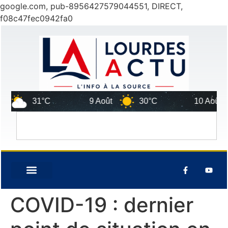
google.com, pub-8956427579044551, DIRECT,
f08c47fec0942fa0
31°C
9 Août
30°C
10 Août
COVID-19 : dernier