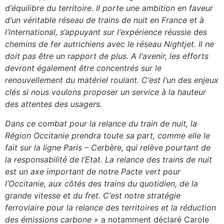
d
‘
équilibre
du territoire
.
Il
porte une ambition en faveur
d
‘
un véritable réseau de train
s
de nuit en France et à
l
‘
international, s
‘
appuyant sur l
‘
expérience réussie des
chemins de fer autrichien
s
avec le réseau Nightjet. Il ne
doit pas
être
un rapport de plus.
A l
‘
avenir, les efforts
devront également être concentrés sur
le
renouvellement du matériel roulant. C
‘
est l
‘
un des enjeux
clés si nous voulons proposer
un service à la hauteur
des attentes des usagers.
Dans ce combat pour la relance du train de nuit
, la
R
égion Occitanie prendra toute sa part, comme elle le
fait sur la ligne Paris – Cerbère
, qui relève pourtant de
la responsabilité de l
‘
Etat
.
La relance des trains de nuit
est un axe
important
de notre Pacte vert pour
l
‘
Occitanie, aux côtés
des trains du quotidien, de la
grande vitesse et
du fret.
C
‘
est notre stratégie
ferroviaire pour la relance des terri
toires et la réduction
des émissions carbone
»
a notamment déclaré Carole