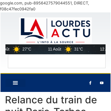
google.com, pub-8956427579044551, DIRECT,
f08c47fec0942fa0
oût
27°C
11 Août
31°C
12 Août
Relance du train de