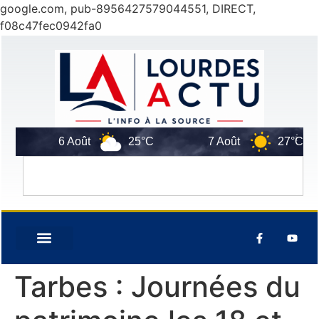
google.com, pub-8956427579044551, DIRECT,
f08c47fec0942fa0
6 Août
25°C
7 Août
27°C
Tarbes : Journées du