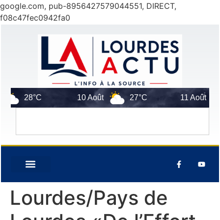
google.com, pub-8956427579044551, DIRECT,
f08c47fec0942fa0
28°C
10 Août
27°C
11 Août
Lourdes/Pays de