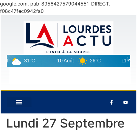
google.com, pub-8956427579044551, DIRECT,
f08c47fec0942fa0
t
31°C
10 Août
26°C
11 Août
Lundi 27 Septembre