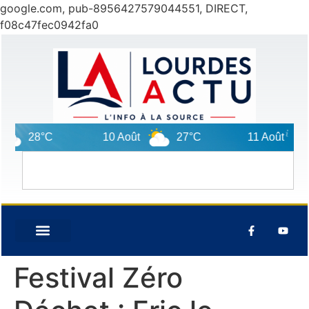
google.com, pub-8956427579044551, DIRECT,
f08c47fec0942fa0
28°C
10 Août
27°C
11 Août
3
Festival Zéro