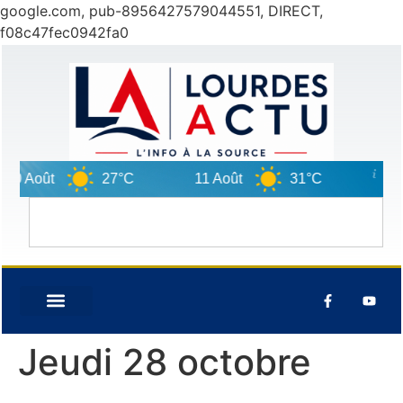
google.com, pub-8956427579044551, DIRECT,
f08c47fec0942fa0
0 Août
27°C
11 Août
31°C
12 Ao
Jeudi 28 octobre