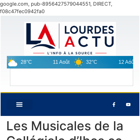
google.com, pub-8956427579044551, DIRECT,
f08c47fec0942fa0
28°C
11 Août
32°C
12 Août
Les Musicales de la