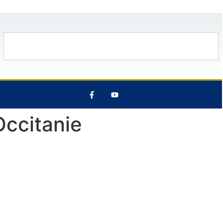
 Août
30°C
9 Août
31°C
10 Ao
Occitanie