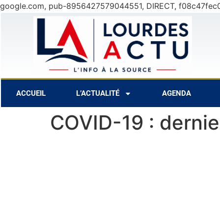
google.com, pub-8956427579044551, DIRECT, f08c47fec
11 Août
31°C
12 Août
31°C
ACCUEIL
L’ACTUALITÉ
AGENDA
COVID-19 : dernier