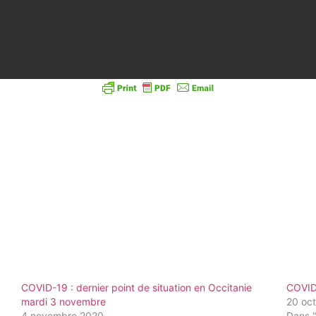
COVID-19 : dernier point de situation en Occitanie
COVID-
mardi 3 novembre
20 oc
4 novembre 2020
Dans 