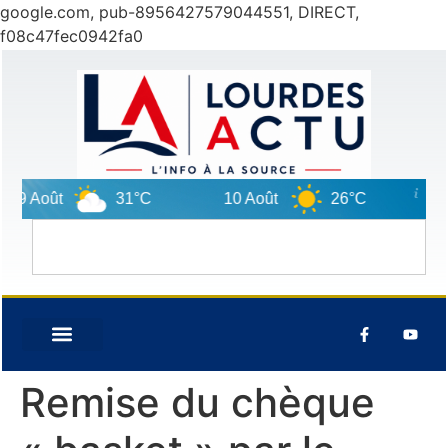
google.com, pub-8956427579044551, DIRECT,
f08c47fec0942fa0
9 Août
31°C
10 Août
26°C
11 A
Remise du chèque