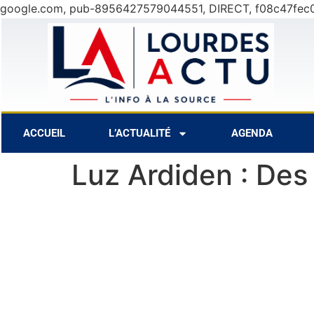
google.com, pub-8956427579044551, DIRECT, f08c47fec
27°C
11 Août
33°C
12 Août
2
ACCUEIL
L’ACTUALITÉ
AGENDA
Luz Ardiden : Des 