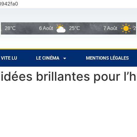
0942fa0
8°C
6 Août
25°C
7 Août
27°C
VITE LU
LE CINÉMA
MENTIONS LÉGALES
idées brillantes pour l’h