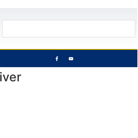
8 Août
30°C
9 Août
28°C
iver