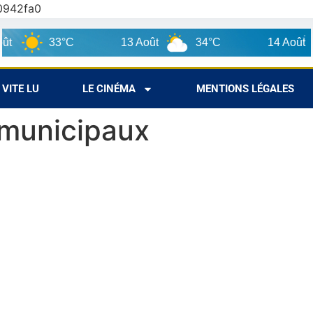
0942fa0
33°C
13 Août
34°C
14 Août
VITE LU
LE CINÉMA
MENTIONS LÉGALES
 municipaux