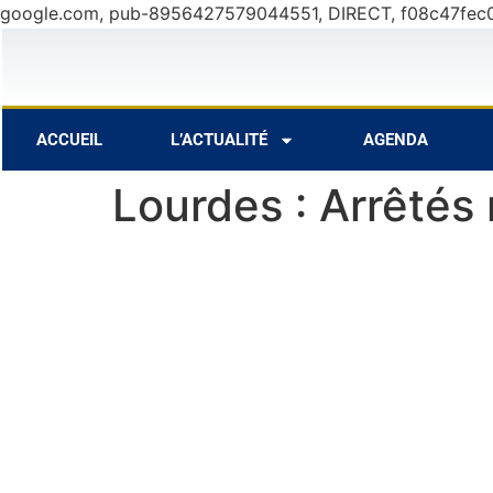
google.com, pub-8956427579044551, DIRECT, f08c47fec
Août
27°C
11 Août
31°C
12 Août
ACCUEIL
L’ACTUALITÉ
AGENDA
Lourdes : Arrêtés