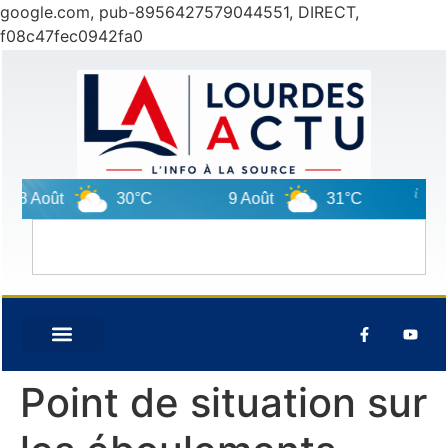
google.com, pub-8956427579044551, DIRECT,
f08c47fec0942fa0
8 Août
30°C
9 Août
31°C
10 
Point de situation sur