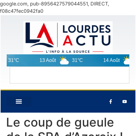
google.com, pub-8956427579044551, DIRECT,
f08c47fec0942fa0
31°C
13 Août
31°C
14 Août
31
Le coup de gueule