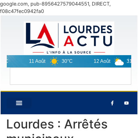
google.com, pub-8956427579044551, DIRECT,
f08c47fec0942fa0
°C
11 Août
30°C
12 Août
31°C
Lourdes : Arrêtés