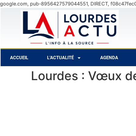
google.com, pub-8956427579044551, DIRECT, f08c47fec
7 Août
27°C
8 Août
ACCUEIL
L’ACTUALITÉ
AGENDA
Lourdes : Vœux de