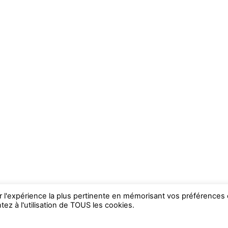
ir l'expérience la plus pertinente en mémorisant vos préférences 
ez à l'utilisation de TOUS les cookies.
WP2Social Auto Publish
Powered By :
XYZScripts.com