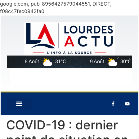
google.com, pub-8956427579044551, DIRECT,
f08c47fec0942fa0
8 Août
31°C
9 Août
30°C
COVID-19 : dernier