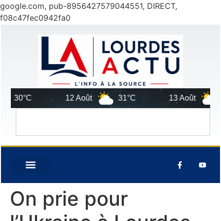
google.com, pub-8956427579044551, DIRECT,
f08c47fec0942fa0
30°C
12 Août
31°C
13 Août
30
On prie pour