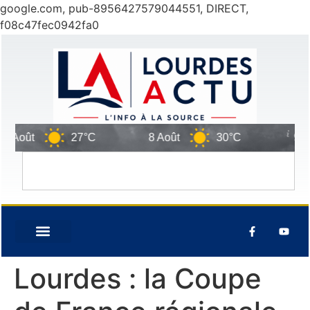
google.com, pub-8956427579044551, DIRECT,
f08c47fec0942fa0
 Août
27°C
8 Août
30°C
9 Aoû
Lourdes : la Coupe