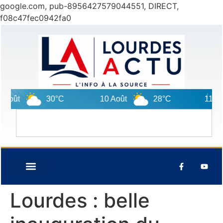
google.com, pub-8956427579044551, DIRECT,
f08c47fec0942fa0
30°C
10 Août
28°C
11 Août
Lourdes : belle