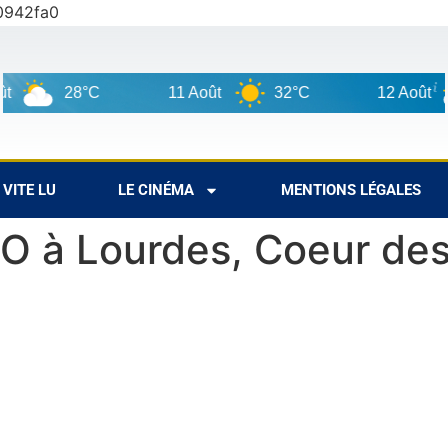
0942fa0
28°C
11 Août
32°C
12 Août
VITE LU
LE CINÉMA
MENTIONS LÉGALES
LO à Lourdes, Coeur de