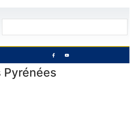
29°C
13 Août
27°C
7 Août
27°
s Pyrénées