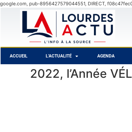
google.com, pub-8956427579044551, DIRECT, f08c47fec
31°C
9 Août
30°C
10 Août
ACCUEIL
L’ACTUALITÉ
AGENDA
2022, l’Année VÉ