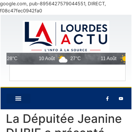
google.com, pub-8956427579044551, DIRECT,
f08c47fec0942fa0
28°C
10 Août
27°C
11 Août
33
La Dépuitée Jeanine