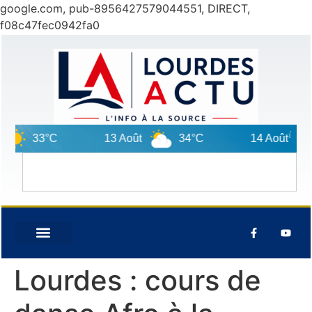
google.com, pub-8956427579044551, DIRECT,
f08c47fec0942fa0
33°C
13 Août
34°C
14 Août
Lourdes : cours de