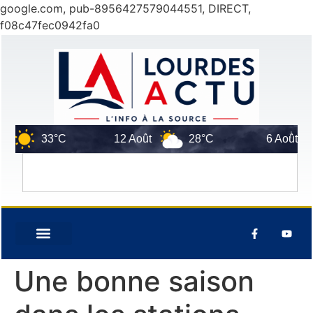
google.com, pub-8956427579044551, DIRECT,
f08c47fec0942fa0
33°C
12 Août
28°C
6 Août
Une bonne saison