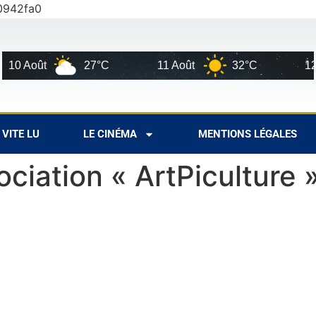
0942fa0
0 Août
27°C
11 Août
32°C
12 Ao
VITE LU
LE CINÉMA
MENTIONS LÉGALES
ciation « ArtPiculture 