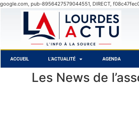
google.com, pub-8956427579044551, DIRECT, f08c47fec
8 Août
30°C
9 Août
31°C
1
ACCUEIL
L’ACTUALITÉ
AGENDA
Les News de l’asso