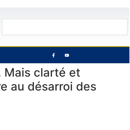
34°C
14 Août
33°C
8 Août
31°
 Mais clarté et
e au désarroi des