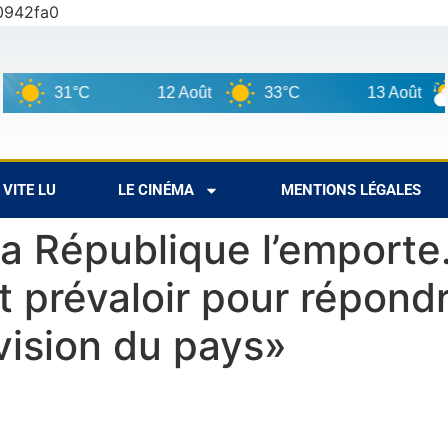
0942fa0
31°C
12 Août
33°C
13 Août
VITE LU
LE CINÉMA
MENTIONS LÉGALES
a République l’emporte.
 prévaloir pour répondr
ivision du pays»