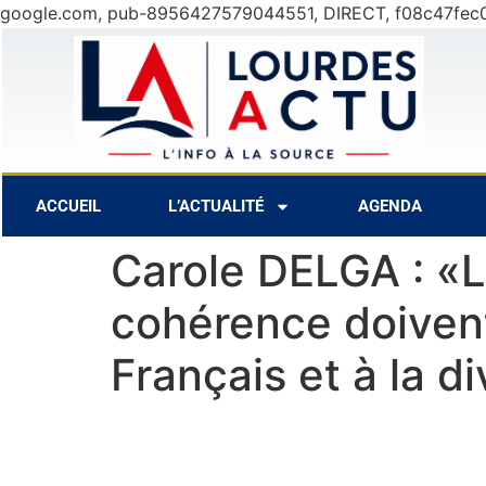
google.com, pub-8956427579044551, DIRECT, f08c47fec
31°C
10 Août
27°C
11 Août
ACCUEIL
L’ACTUALITÉ
AGENDA
Carole DELGA : «L
cohérence doivent
Français et à la d