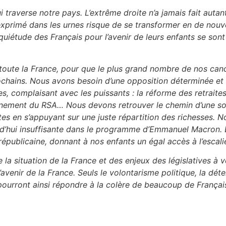
 traverse notre pays. L’extrême droite n’a jamais fait autan
exprimé dans les urnes risque de se transformer en de nouvel
nquiétude des Français pour l’avenir de leurs enfants se sont
s toute la France, pour que le plus grand nombre de nos ca
prochains. Nous avons besoin d’une opposition déterminée e
es, complaisant avec les puissants
: la réforme des retrait
tionnement du RSA… Nous devons retrouver le chemin d’une s
es en s’appuyant sur une juste répartition des richesses. 
d’hui insuffisante dans le programme d’Emmanuel Macron. Et 
républicaine
,
donnant
à nos enfants
un égal accès à l’escali
 la situation de la France et des enjeux des législatives à 
l’avenir de la France. Seuls le volontarisme politique, la dét
t pourront ainsi répondre à la colère de beaucoup de Françai