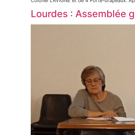
Colonel LAVIGNE et de 4 Porte-drapeaux. Apr
Lourdes : Assemblée gé