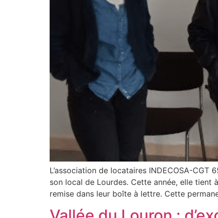
L’association de locataires INDECOSA-CGT 65
son local de Lourdes. Cette année, elle tient
remise dans leur boîte à lettre. Cette permane
Vallée du Louron : d’exc