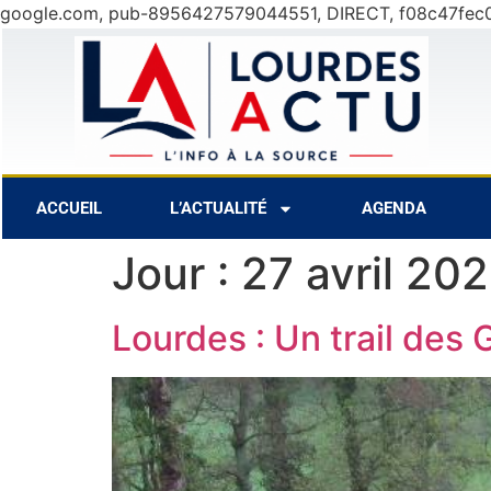
google.com, pub-8956427579044551, DIRECT, f08c47fec
6 Août
25°C
7 Août
2
ACCUEIL
L’ACTUALITÉ
AGENDA
Jour :
27 avril 20
Lourdes : Un trail des