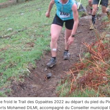
 le froid le Trail des Gypaètes 2022 au départ du pied du 
Sports Mohamed DILMI, accompagné du Conseiller municipal 