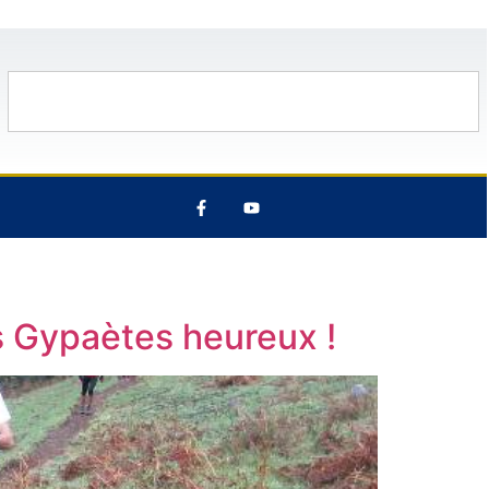
10 Août
27°C
11 Août
33°C
es Gypaètes heureux !