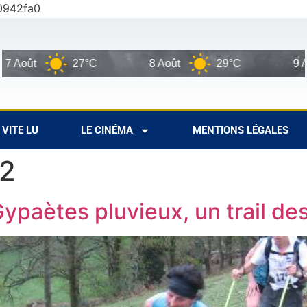
0942fa0
7°C
8 Août
29°C
9 Août
28°C
VITE LU
LE CINÉMA
MENTIONS LÉGALES
22
 Gypaètes pluvieux, un trail d