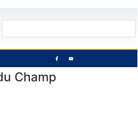
12 Août
29°C
6 Août
25°C
 du Champ