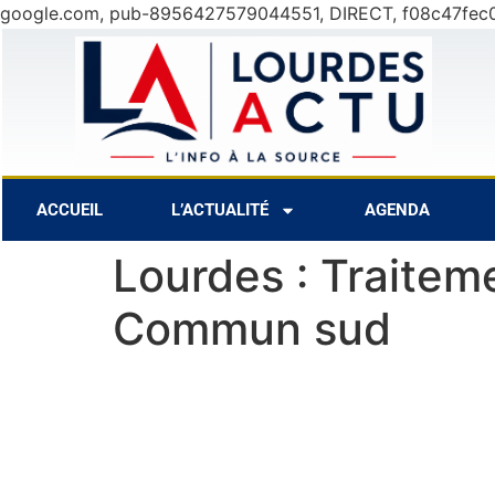
google.com, pub-8956427579044551, DIRECT, f08c47fec
8 Août
29°C
9 Août
28°C
ACCUEIL
L’ACTUALITÉ
AGENDA
Lourdes : Traite
Commun sud