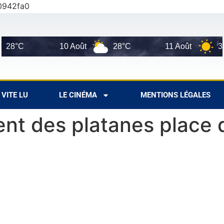
0942fa0
10 Août
28°C
11 Août
36°C
VITE LU
LE CINÉMA
MENTIONS LÉGALES
ment des platanes place