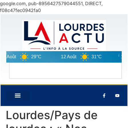
google.com, pub-8956427579044551, DIRECT,
f08c47fec0942fa0
 Août
29°C
12 Août
31°C
13 Aoû
Lourdes/Pays de