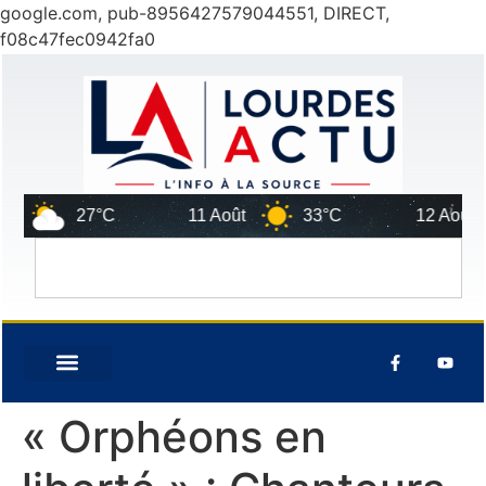
google.com, pub-8956427579044551, DIRECT,
f08c47fec0942fa0
27°C
11 Août
33°C
12 Août
« Orphéons en