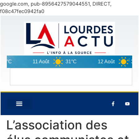
google.com, pub-8956427579044551, DIRECT,
f08c47fec0942fa0
7°C
11 Août
31°C
12 Août
33°C
L’association des