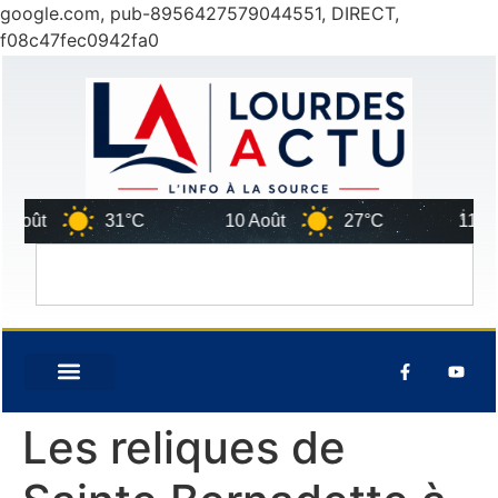
google.com, pub-8956427579044551, DIRECT,
f08c47fec0942fa0
Août
31°C
10 Août
27°C
11 Aoû
Les reliques de