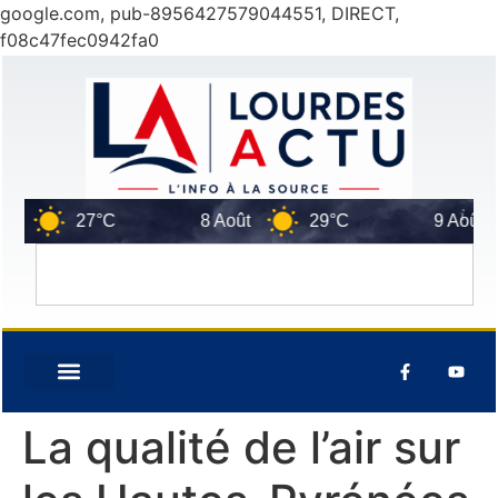
google.com, pub-8956427579044551, DIRECT,
f08c47fec0942fa0
27°C
8 Août
29°C
9 Août
La qualité de l’air sur