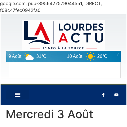
google.com, pub-8956427579044551, DIRECT,
f08c47fec0942fa0
9 Août
31°C
10 Août
26°C
11 
Mercredi 3 Août