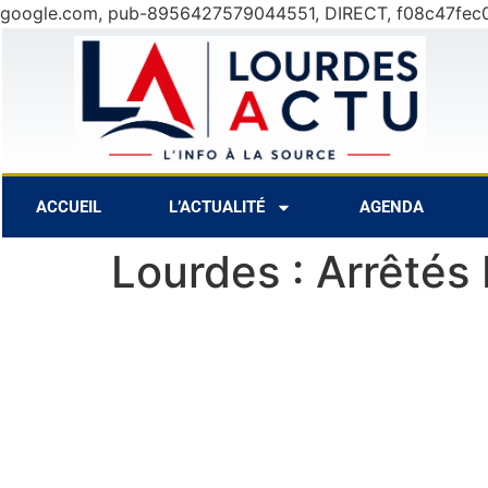
google.com, pub-8956427579044551, DIRECT, f08c47fec
11 Août
32°C
12 Août
30°C
ACCUEIL
L’ACTUALITÉ
AGENDA
Lourdes : Arrêtés