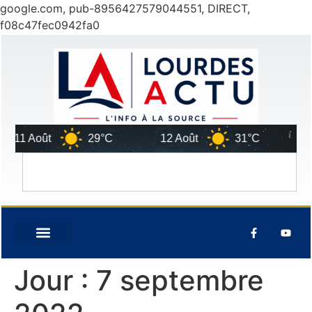
google.com, pub-8956427579044551, DIRECT,
f08c47fec0942fa0
 Août
29°C
12 Août
31°C
13 Ao
Jour :
7 septembre