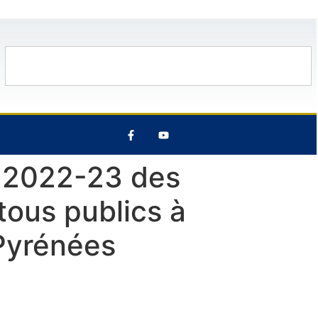
13 Août
27°C
7 Août
27°C
n 2022-23 des
 tous publics à
 Pyrénées