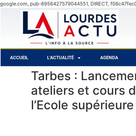
google.com, pub-8956427579044551, DIRECT, f08c47fec
1°C
9 Août
30°C
10 Août
28°C
ACCUEIL
L’ACTUALITÉ
AGENDA
Tarbes : Lanceme
ateliers et cours 
l’Ecole supérieure