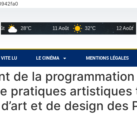
0942fa0
11 Août
32°C
12 Août
29°C
VITE LU
LE CINÉMA
MENTIONS LÉGALES
nt de la programmatio
de pratiques artistiques
 d’art et de design des