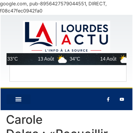
google.com, pub-8956427579044551, DIRECT,
f08c47fec0942fa0
33°C
13 Août
34°C
14 Août
33°C
Carole