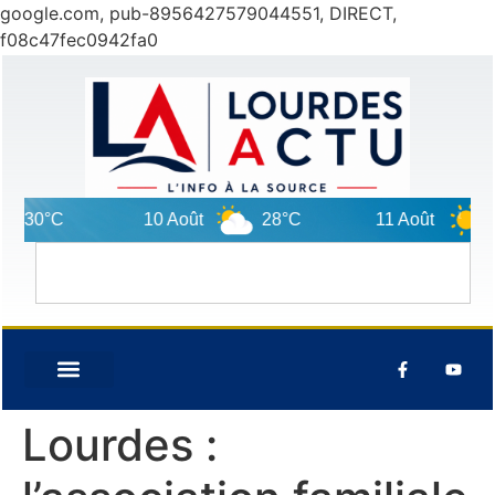
google.com, pub-8956427579044551, DIRECT,
f08c47fec0942fa0
0°C
10 Août
28°C
11 Août
32°C
Lourdes :