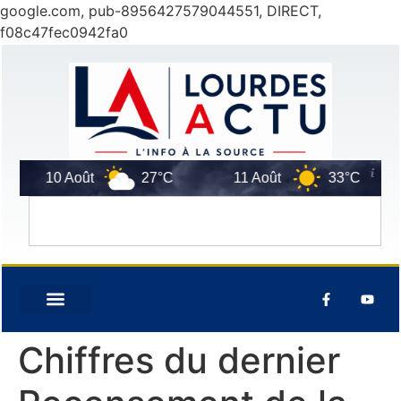
google.com, pub-8956427579044551, DIRECT,
f08c47fec0942fa0
10 Août
27°C
11 Août
33°C
Chiffres du dernier