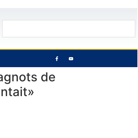
t
28°C
13 Août
26°C
7 Août
cagnots de
ntait»