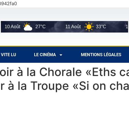
0942fa0
 Août
27°C
11 Août
33°C
12 Aoû
VITE LU
LE CINÉMA
MENTIONS LÉGALES
oir à la Chorale «Eths 
 à la Troupe «Si on cha