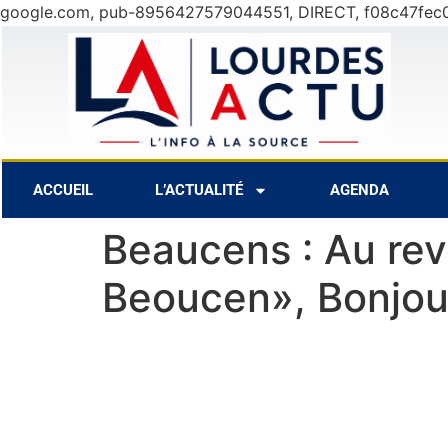
google.com, pub-8956427579044551, DIRECT, f08c47fec
8 Août
30°C
9 Août
28°C
10
ACCUEIL
L’ACTUALITÉ
AGENDA
Beaucens : Au rev
Beoucen», Bonjour